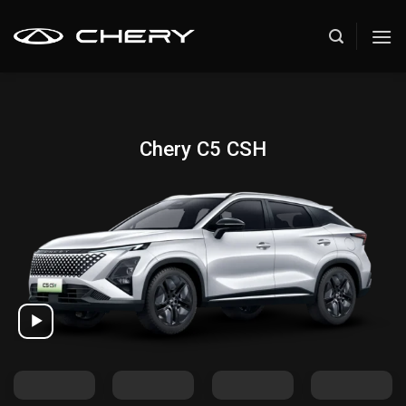
Skip
to
content
Chery C5 CSH