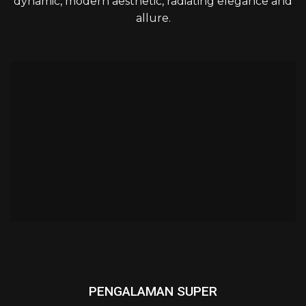
dynamic, modern aesthetic, radiating elegance and
allure.
PENGALAMAN SUPER