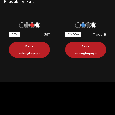
Produk Terkait
J6T
Tiggo 8
BEV
OMODA
Baca
Baca
selengkapnya
selengkapnya