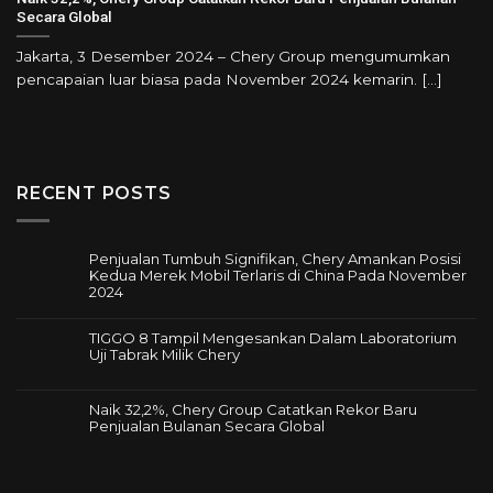
Secara Global
Jakarta, 3 Desember 2024 – Chery Group mengumumkan
pencapaian luar biasa pada November 2024 kemarin. [...]
RECENT POSTS
Penjualan Tumbuh Signifikan, Chery Amankan Posisi
Kedua Merek Mobil Terlaris di China Pada November
2024
Tak
ada
TIGGO 8 Tampil Mengesankan Dalam Laboratorium
komentar
Uji Tabrak Milik Chery
pada
Tak
Penjualan
ada
Tumbuh
komentar
Naik 32,2%, Chery Group Catatkan Rekor Baru
Signifikan,
pada
Penjualan Bulanan Secara Global
Chery
TIGGO
Amankan
Tak
8
Posisi
ada
Tampil
Kedua
komentar
Mengesankan